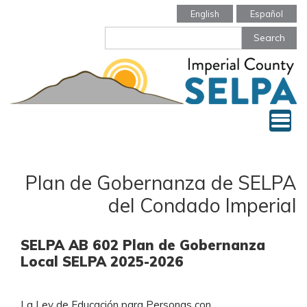
Skip
English
Español
to
Search
main
content
Tog
Plan de Gobernanza de SELPA
del Condado Imperial
SELPA AB 602 Plan de Gobernanza
Local SELPA 2025-2026
La Ley de Educación para Personas con