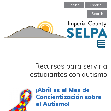
Skip
English
Español
to
Search
main
content
Tog
Recursos para servir a
estudiantes con autismo
¡Abril es el Mes de
Concientización sobre
el Autismo!