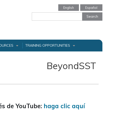
English
Español
Search
OURCES
TRAINING OPPORTUNITIES
+
+
BeyondSST
vés de YouTube:
haga clic aquí