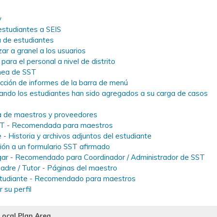
y
estudiantes a SEIS
a de estudiantes
r a granel a los usuarios
ara el personal a nivel de distrito
ínea de SST
ección de informes de la barra de menú
uando los estudiantes han sido agregados a su carga de casos
va de maestros y proveedores
a SST - Recomendada para maestros
 - Historia y archivos adjuntos del estudiante
ión a un formulario SST afirmado
egar - Recomendado para Coordinador / Administrador de SST
Padre / Tutor - Páginas del maestro
 estudiante - Recomendado para maestros
 su perfil
Local Plan Area