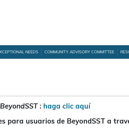
EXCEPTIONAL NEEDS
COMMUNITY ADVISORY COMMITTEE
RES
BeyondSST
:
haga clic aquí
les para usuarios de BeyondSST a tra